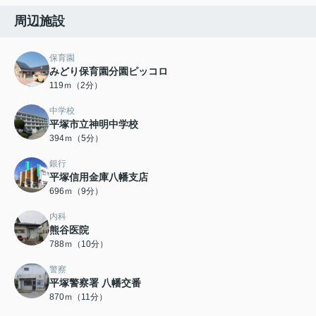
周辺施設
保育園
みどり保育園分園ピッコロ
119ｍ（2分）
中学校
平塚市立神明中学校
394ｍ（5分）
銀行
平塚信用金庫八幡支店
696ｍ（9分）
内科
熊谷医院
788ｍ（10分）
警察
平塚警察署 八幡交番
870ｍ（11分）