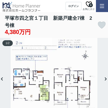
0
ログイン
お気に入り
平塚市四之宮１丁目 新築戸建全7棟 2
号棟
4,380万円
1
/
2