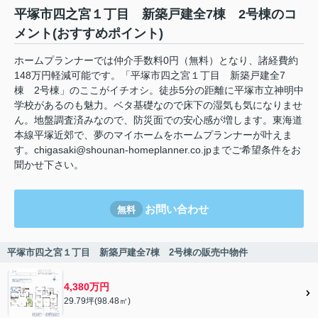
平塚市四之宮１丁目 新築戸建全7棟 2号棟のコ
メント(おすすめポイント)
ホームプランナーでは仲介手数料0円（無料）となり、諸経費約
148万円軽減可能です。「平塚市四之宮１丁目 新築戸建全7
棟 2号棟」のここがイチオシ。徒歩5分の距離に平塚市立神明中
学校があるのも魅力。ベタ基礎なので床下の湿気も気になりませ
ん。地盤調査済みなので、防災面での安心感が増します。東海道
本線平塚近郊で、夢のマイホームをホームプランナーが叶えま
す。chigasaki@shounan-homeplanner.co.jpまでご希望条件をお
聞かせ下さい。
お問い合わせ
無料
平塚市四之宮１丁目 新築戸建全7棟 2号棟の販売中物件
4,380万円
29.79坪(98.48㎡)