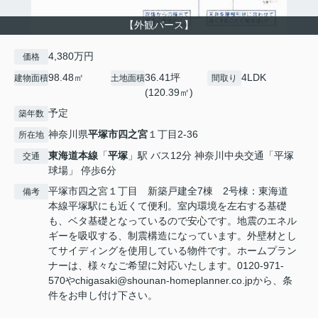
【外観パース】
4,380万円
価格
98.48㎡
36.41坪
4LDK
建物面積
土地面積
間取り
(120.39㎡)
予定
築年数
神奈川県
平塚市
四之宮
１丁目2-36
所在地
東海道本線
「
平塚
」駅 バス12分 神奈川中央交通「平塚
交通
球場」 停歩6分
平塚市四之宮１丁目 新築戸建全7棟 2号棟：東海道
備考
本線平塚駅にも近くて便利。室内環境を左右する基礎
も、ベタ基礎となっているので安心です。地震のエネル
ギーを吸収する、制震構造になっています。外壁材とし
てサイディングを使用している物件です。ホームプラン
ナーは、様々なご希望に対応いたします。0120-971-
570やchigasaki@shounan-homeplanner.co.jpから、条
件をお申し付け下さい。