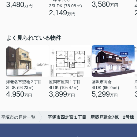
3,580
3,480
万円
万円
2SLDK (78.08㎡)
4
2,149
万円
よく見られている物件
海老名市望地２丁目
座間市座間１丁目
藤沢市高倉
3LDK (98.23㎡)
4LDK (105.47㎡)
4LDK (96.25㎡)
4
4,950
3,899
5,299
万円
万円
万円
平塚市の戸建一覧
平塚市四之宮１丁目 新築戸建全7棟 2号棟