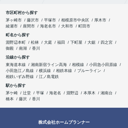
市区町村から探す
茅ヶ崎市
藤沢市
平塚市
相模原市中央区
厚木市
綾瀬市
座間市
海老名市
大和市
町田市
町名から探す
淵野辺本町
松林
大庭
福田
下町屋
大鋸
四之宮
御殿
南湖
香川
沿線から探す
東海道本線
湘南新宿ライン高海
相模線
小田急小田原線
小田急江ノ島線
横浜線
相鉄本線
ブルーライン
相鉄いずみ野線
江ノ島電鉄
駅から探す
茅ケ崎
辻堂
平塚
海老名
淵野辺
本厚木
湘南台
橋本
藤沢
香川
株式会社ホームプランナー