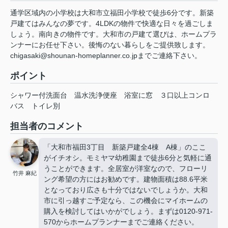
通学区域内の小学校は大和市立福田小学校で徒歩6分です。新築
戸建てはみんなの夢です。4LDKの物件で快適な日々を過ごしま
しょう。南向きの物件です。大和市の戸建て選びは、ホームプラ
ンナーにお任せ下さい。後悔のない暮らしをご提供致します。
chigasaki@shounan-homeplanner.co.jpまでご連絡下さい。
ポイント
シャワー付洗面台
温水洗浄便座
浴室に窓
３口以上コンロ
バス
トイレ別
担当者のコメント
「大和市福田3丁目 新築戸建全4棟 A棟」のここ
がイチオシ。モミヤマ幼稚園まで徒歩6分と気軽に通
うことができます。全居室が洋室なので、フローリ
竹井 麻紀
ング希望の方にはお勧めです。建物面積は88.6平米
となっており広さも十分ではないでしょうか。大和
市に引っ越すご予定なら、この機会にマイホームの
購入を検討してはいかがでしょう。まずは0120-971-
570からホームプランナーまでご連絡ください。