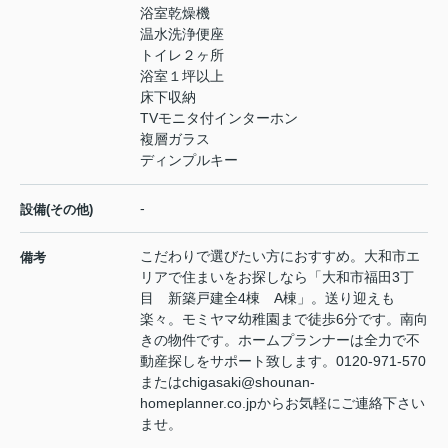
浴室乾燥機
温水洗浄便座
トイレ２ヶ所
浴室１坪以上
床下収納
TVモニタ付インターホン
複層ガラス
ディンプルキー
-
設備(その他)
こだわりで選びたい方におすすめ。大和市エ
備考
リアで住まいをお探しなら「大和市福田3丁
目 新築戸建全4棟 A棟」。送り迎えも
楽々。モミヤマ幼稚園まで徒歩6分です。南向
きの物件です。ホームプランナーは全力で不
動産探しをサポート致します。0120-971-570
またはchigasaki@shounan-
homeplanner.co.jpからお気軽にご連絡下さい
ませ。