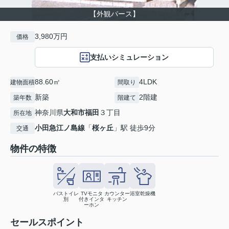
【外観パース】
3,980万円
価格
支払いシミュレーション
88.60㎡
4LDK
建物面積
間取り
新築
2階建
築年数
階建て
神奈川県
大和市
福田
３丁目
所在地
小田急江ノ島線
「
桜ヶ丘
」駅 徒歩9分
交通
物件の特徴
バストイレ
TVモニタ
カウンター
浴室乾燥機
別
付きインタ
キッチン
ーホン
セールスポイント