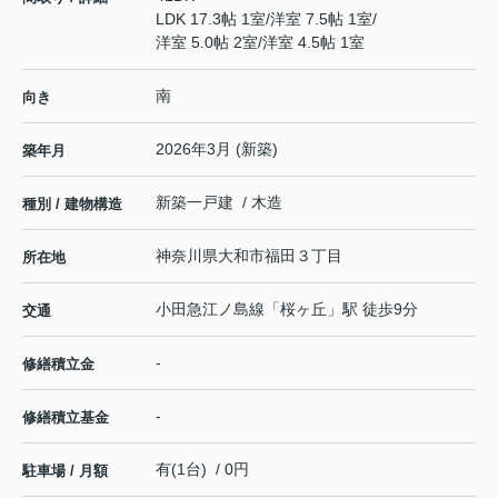
LDK 17.3帖 1室
/
洋室 7.5帖 1室
/
洋室 5.0帖 2室
/
洋室 4.5帖 1室
南
向き
2026年3月 (新築)
築年月
新築一戸建 / 木造
種別 / 建物構造
神奈川県
大和市
福田
３丁目
所在地
小田急江ノ島線
「
桜ヶ丘
」駅 徒歩9分
交通
-
修繕積立金
-
修繕積立基金
有(1台) / 0円
駐車場 / 月額