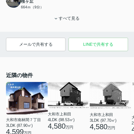
桜ヶ丘
664ｍ（9分）
すべて見る
メールで共有する
LINEで共有する
近隣の物件
大和市上和田
大和市上和田
4LDK (98.53㎡)
大和市南林間７丁目
3LDK (97.70㎡)
2
4,580
4,580
3LDK (87.90㎡)
万円
万円
4,599
万円