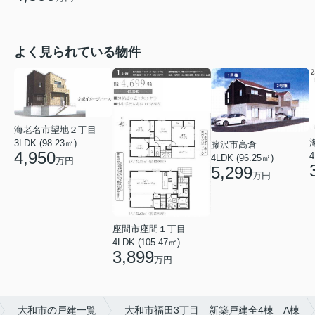
よく見られている物件
海老名市望地２丁目
3LDK (98.23㎡)
藤沢市高倉
4,950
4
4LDK (96.25㎡)
万円
5,299
万円
座間市座間１丁目
4LDK (105.47㎡)
3,899
万円
大和市の戸建一覧
大和市福田3丁目 新築戸建全4棟 A棟