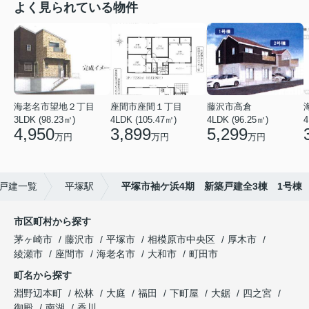
よく見られている物件
海老名市望地２丁目
座間市座間１丁目
藤沢市高倉
3LDK (98.23㎡)
4LDK (105.47㎡)
4LDK (96.25㎡)
4
4,950
3,899
5,299
万円
万円
万円
戸建一覧
平塚駅
平塚市袖ケ浜4期 新築戸建全3棟 1号棟
市区町村から探す
茅ヶ崎市
藤沢市
平塚市
相模原市中央区
厚木市
綾瀬市
座間市
海老名市
大和市
町田市
町名から探す
淵野辺本町
松林
大庭
福田
下町屋
大鋸
四之宮
御殿
南湖
香川