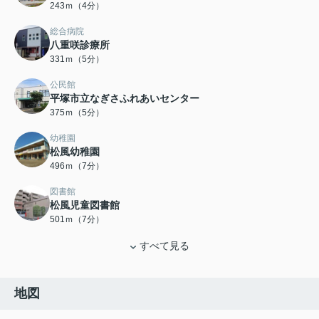
243ｍ（4分）
総合病院
八重咲診療所
331ｍ（5分）
公民館
平塚市立なぎさふれあいセンター
375ｍ（5分）
幼稚園
松風幼稚園
496ｍ（7分）
図書館
松風児童図書館
501ｍ（7分）
すべて見る
地図