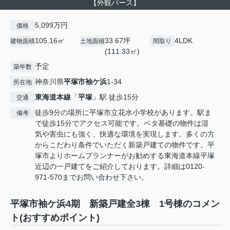
【外観パース】
5,099万円
価格
105.16㎡
33.67坪
4LDK
建物面積
土地面積
間取り
(111.33㎡)
予定
築年数
神奈川県
平塚市
袖ケ浜
1-34
所在地
東海道本線
「
平塚
」駅 徒歩15分
交通
徒歩9分の場所に平塚市立花水小学校があります。駅ま
備考
で徒歩15分でアクセス可能です。ベタ基礎の物件は湿
気や害虫にも強く、快適な環境を実現します。多くの方
からこだわり条件でいただく新築戸建ての物件です。平
塚市よりホームプランナーがお勧めする東海道本線平塚
近辺の一戸建てをご紹介しております。詳細は0120-
971-570までお問い合わせ下さい。
平塚市袖ケ浜4期 新築戸建全3棟 1号棟のコメン
ト(おすすめポイント)