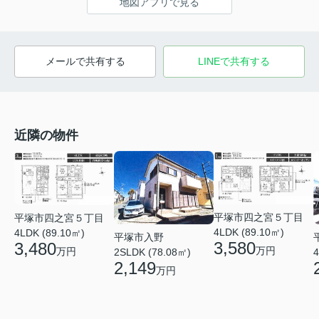
地図アプリで見る
メールで共有する
LINEで共有する
近隣の物件
平塚市四之宮５丁目
平塚市四之宮５丁目
4LDK (89.10㎡)
4LDK (89.10㎡)
平塚市入野
3,580
3,480
万円
万円
2SLDK (78.08㎡)
4
2,149
万円