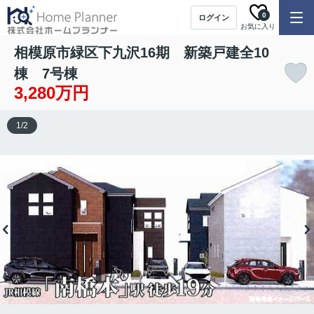
0
ログイン
お気に入り
相模原市緑区下九沢16期 新築戸建全10
棟 7号棟
3,280万円
1
/
2