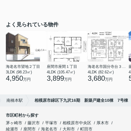
よく見られている物件
海老名市望地２丁目
座間市座間１丁目
海老名市国分寺台３丁目
3LDK (98.23㎡)
4LDK (105.47㎡)
4LDK (82.62㎡)
4
4,950
3,899
3,680
万円
万円
万円
南橋本駅
相模原市緑区下九沢16期 新築戸建全10棟 7号棟
市区町村から探す
茅ヶ崎市
藤沢市
平塚市
相模原市中央区
厚木市
綾瀬市
座間市
海老名市
大和市
町田市