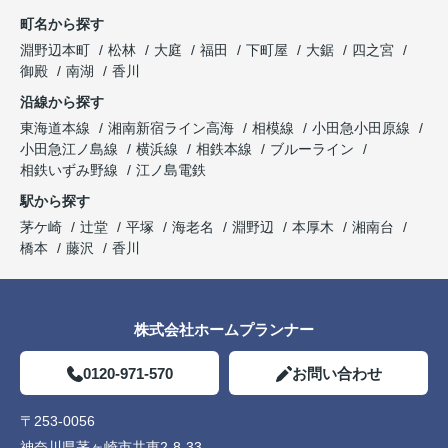
町名から探す
淵野辺本町
松林
大庭
福田
下町屋
大鋸
四之宮
御殿
南湖
香川
沿線から探す
東海道本線
湘南新宿ライン高海
相模線
小田急小田原線
小田急江ノ島線
横浜線
相鉄本線
ブルーライン
相鉄いずみ野線
江ノ島電鉄
駅から探す
茅ケ崎
辻堂
平塚
海老名
淵野辺
本厚木
湘南台
橋本
藤沢
香川
株式会社ホームプランナー
0120-971-570
お問い合わせ
〒253-0056
神奈川県茅ヶ崎市共恵2-8-33