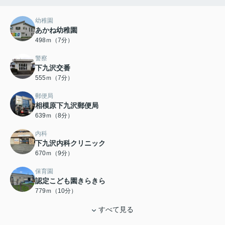
幼稚園
あかね幼稚園
498ｍ（7分）
警察
下九沢交番
555ｍ（7分）
郵便局
相模原下九沢郵便局
639ｍ（8分）
内科
下九沢内科クリニック
670ｍ（9分）
保育園
認定こども園きらきら
779ｍ（10分）
すべて見る