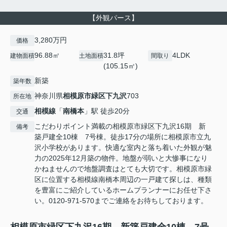
【外観パース】
3,280万円
価格
96.88㎡
31.8坪
4LDK
建物面積
土地面積
間取り
(105.15㎡)
新築
築年数
神奈川県
相模原市緑区
下九沢
703
所在地
相模線
「
南橋本
」駅 徒歩20分
交通
こだわりポイント満載の相模原市緑区下九沢16期 新
備考
築戸建全10棟 7号棟。徒歩17分の場所に相模原市立九
沢小学校があります。快適な室内と落ち着いた外観が魅
力の2025年12月築の物件。地盤が弱いと大惨事になり
かねませんので地盤調査はとても大切です。相模原市緑
区に位置する相模線南橋本周辺の一戸建て探しは、種類
を豊富にご紹介しているホームプランナーにお任せ下さ
い。0120-971-570までご連絡をお待ちしております。