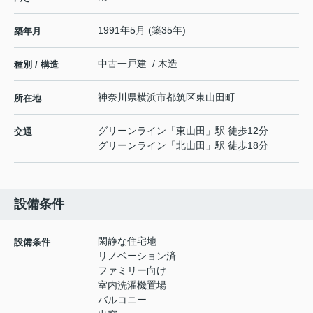
1991年5月 (築35年)
築年月
中古一戸建 / 木造
種別 / 構造
神奈川県
横浜市都筑区
東山田町
所在地
グリーンライン
「
東山田
」駅 徒歩12分
交通
グリーンライン
「
北山田
」駅 徒歩18分
設備条件
閑静な住宅地
設備条件
リノベーション済
ファミリー向け
室内洗濯機置場
バルコニー