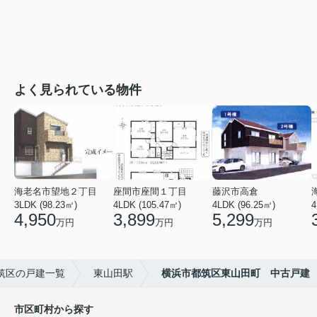
よく見られている物件
海老名市望地２丁目
座間市座間１丁目
藤沢市高倉
3LDK (98.23㎡)
4LDK (105.47㎡)
4LDK (96.25㎡)
4
4,950
3,899
5,299
万円
万円
万円
筑区の戸建一覧
東山田駅
横浜市都筑区東山田町 中古戸建
市区町村から探す