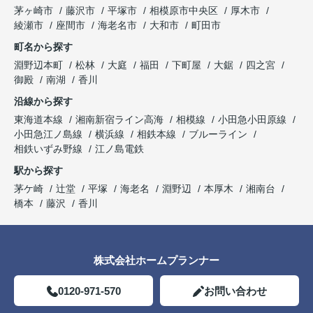
茅ヶ崎市
藤沢市
平塚市
相模原市中央区
厚木市
綾瀬市
座間市
海老名市
大和市
町田市
町名から探す
淵野辺本町
松林
大庭
福田
下町屋
大鋸
四之宮
御殿
南湖
香川
沿線から探す
東海道本線
湘南新宿ライン高海
相模線
小田急小田原線
小田急江ノ島線
横浜線
相鉄本線
ブルーライン
相鉄いずみ野線
江ノ島電鉄
駅から探す
茅ケ崎
辻堂
平塚
海老名
淵野辺
本厚木
湘南台
橋本
藤沢
香川
株式会社ホームプランナー
0120-971-570
お問い合わせ