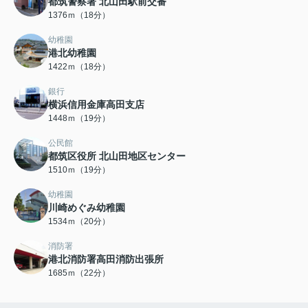
都筑警察署 北山田駅前交番
1376ｍ（18分）
幼稚園
港北幼稚園
1422ｍ（18分）
銀行
横浜信用金庫高田支店
1448ｍ（19分）
公民館
都筑区役所 北山田地区センター
1510ｍ（19分）
幼稚園
川崎めぐみ幼稚園
1534ｍ（20分）
消防署
港北消防署高田消防出張所
1685ｍ（22分）