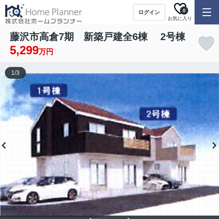
0
ログイン
お気に入り
藤沢市高倉7期 新築戸建全6棟 2号棟
5,299
万円
1
/
3