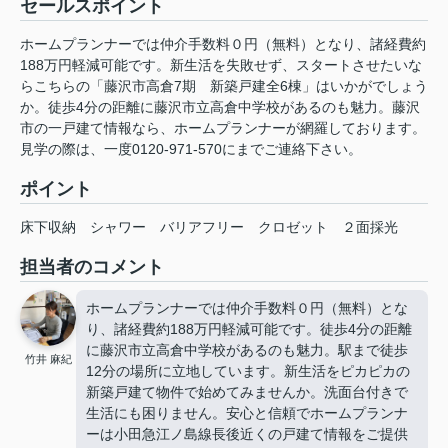
セールスポイント
ホームプランナーでは仲介手数料０円（無料）となり、諸経費約
188万円軽減可能です。新生活を失敗せず、スタートさせたいな
らこちらの「藤沢市高倉7期 新築戸建全6棟」はいかがでしょう
か。徒歩4分の距離に藤沢市立高倉中学校があるのも魅力。藤沢
市の一戸建て情報なら、ホームプランナーが網羅しております。
見学の際は、一度0120-971-570にまでご連絡下さい。
ポイント
床下収納
シャワー
バリアフリー
クロゼット
２面採光
担当者のコメント
ホームプランナーでは仲介手数料０円（無料）とな
り、諸経費約188万円軽減可能です。徒歩4分の距離
に藤沢市立高倉中学校があるのも魅力。駅まで徒歩
竹井 麻紀
12分の場所に立地しています。新生活をピカピカの
新築戸建て物件で始めてみませんか。洗面台付きで
生活にも困りません。安心と信頼でホームプランナ
ーは小田急江ノ島線長後近くの戸建て情報をご提供