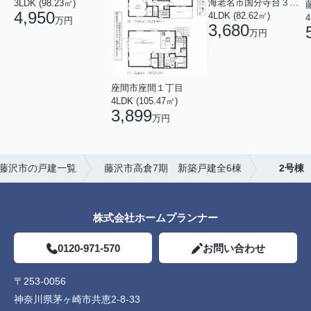
海老名市国分寺台３丁目
3LDK (98.23㎡)
4,950
4LDK (82.62㎡)
4
万円
3,680
万円
座間市座間１丁目
4LDK (105.47㎡)
3,899
万円
藤沢市の戸建一覧
藤沢市高倉7期 新築戸建全6棟
2号棟
株式会社ホームプランナー
0120-971-570
お問い合わせ
〒253-0056
神奈川県茅ヶ崎市共恵2-8-33