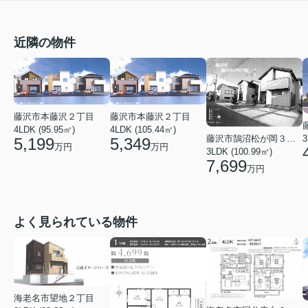
近隣の物件
藤沢市本藤沢２丁目
藤沢市本藤沢２丁目
4LDK (95.95㎡)
4LDK (105.44㎡)
3
藤沢市鵠沼松が岡３丁目
5,199
5,349
万円
万円
3LDK (100.99㎡)
7,699
万円
よく見られている物件
海老名市望地２丁目