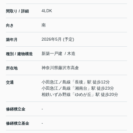
4LDK
間取り / 詳細
南
向き
2026年5月 (予定)
築年月
新築一戸建 / 木造
種別 / 建物構造
神奈川県
藤沢市
高倉
所在地
小田急江ノ島線
「
長後
」駅 徒歩12分
交通
小田急江ノ島線
「
湘南台
」駅 徒歩23分
相鉄いずみ野線
「
ゆめが丘
」駅 徒歩20分
-
修繕積立金
-
修繕積立基金