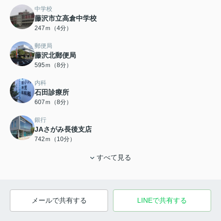
中学校
藤沢市立高倉中学校
247ｍ（4分）
郵便局
藤沢北郵便局
595ｍ（8分）
内科
石田診療所
607ｍ（8分）
銀行
JAさがみ長後支店
742ｍ（10分）
すべて見る
メールで共有する
LINEで共有する