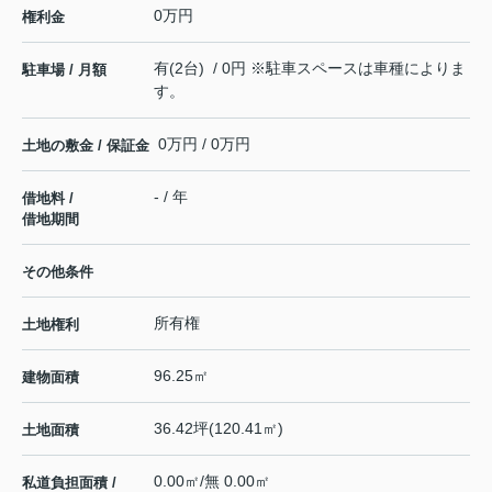
0万円
権利金
有(2台) / 0円 ※駐車スペースは車種によりま
駐車場 / 月額
す。
0万円 / 0万円
土地の敷金 / 保証金
- / 年
借地料 /
借地期間
その他条件
所有権
土地権利
96.25㎡
建物面積
36.42坪(120.41㎡)
土地面積
0.00㎡/無 0.00㎡
私道負担面積 /