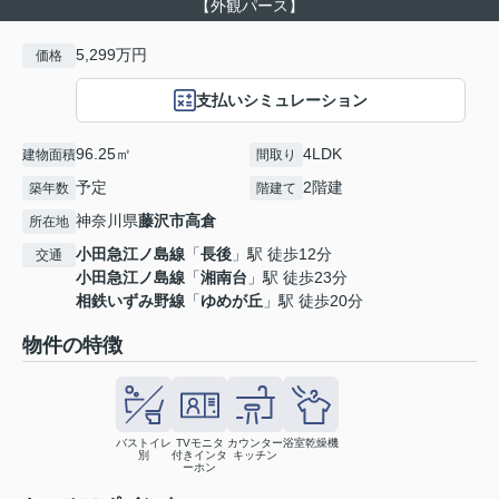
【外観パース】
5,299万円
価格
支払いシミュレーション
96.25㎡
4LDK
建物面積
間取り
予定
2階建
築年数
階建て
神奈川県
藤沢市
高倉
所在地
小田急江ノ島線
「
長後
」駅 徒歩12分
交通
小田急江ノ島線
「
湘南台
」駅 徒歩23分
相鉄いずみ野線
「
ゆめが丘
」駅 徒歩20分
物件の特徴
バストイレ
TVモニタ
カウンター
浴室乾燥機
別
付きインタ
キッチン
ーホン