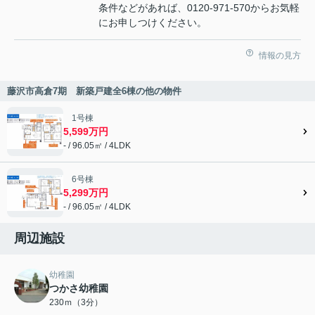
条件などがあれば、0120-971-570からお気軽
にお申しつけください。
情報の見方
藤沢市高倉7期 新築戸建全6棟の他の物件
1号棟
5,599万円
- / 96.05㎡ / 4LDK
6号棟
5,299万円
- / 96.05㎡ / 4LDK
周辺施設
幼稚園
つかさ幼稚園
230ｍ（3分）