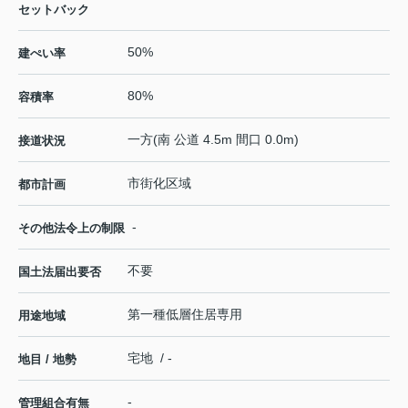
セットバック
50%
建ぺい率
80%
容積率
一方(南 公道 4.5m 間口 0.0m)
接道状況
市街化区域
都市計画
-
その他法令上の制限
不要
国土法届出要否
第一種低層住居専用
用途地域
宅地 / -
地目 / 地勢
-
管理組合有無