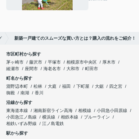
グ
新築一戸建てのスムーズな買い方とは？購入の流れをご紹介！
市区町村から探す
茅ヶ崎市
藤沢市
平塚市
相模原市中央区
厚木市
綾瀬市
座間市
海老名市
大和市
町田市
町名から探す
淵野辺本町
松林
大庭
福田
下町屋
大鋸
四之宮
御殿
南湖
香川
沿線から探す
東海道本線
湘南新宿ライン高海
相模線
小田急小田原線
小田急江ノ島線
横浜線
相鉄本線
ブルーライン
相鉄いずみ野線
江ノ島電鉄
駅から探す