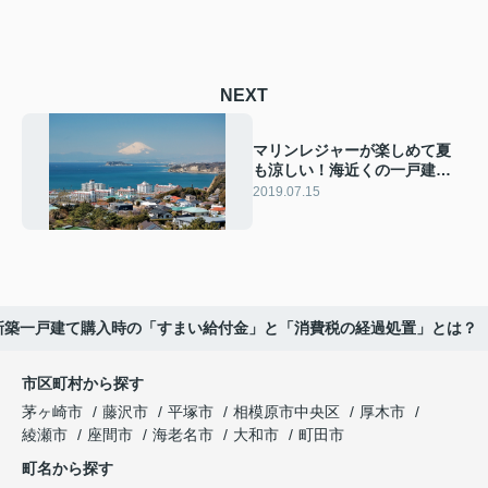
NEXT
マリンレジャーが楽しめて夏
も涼しい！海近くの一戸建て
に住むメリット
2019.07.15
新築一戸建て購入時の「すまい給付金」と「消費税の経過処置」とは？
市区町村から探す
茅ヶ崎市
藤沢市
平塚市
相模原市中央区
厚木市
綾瀬市
座間市
海老名市
大和市
町田市
町名から探す