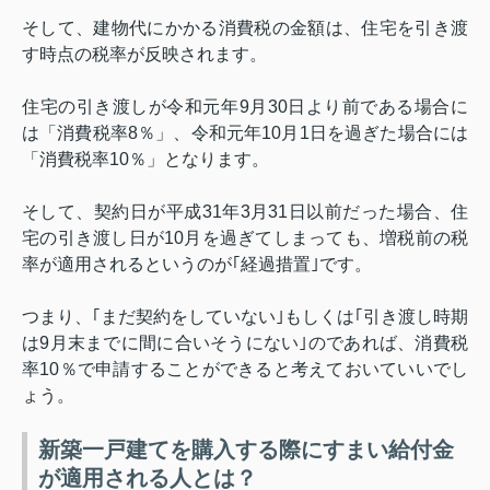
そして、建物代にかかる消費税の金額は、住宅を引き渡
す時点の税率が反映されます。
住宅の引き渡しが令和元年
9
月
30
日より前である場合に
は「消費税率
8
％」、令和元年
10
月
1
日を過ぎた場合には
「消費税率
10
％」となります。
そして、契約日が平成
31
年
3
月
31
日以前だった場合、住
宅の引き渡し日が
10
月を過ぎてしまっても、増税前の税
率が適用されるというのが｢経過措置｣です。
つまり、｢まだ契約をしていない｣もしくは｢引き渡し時期
は
9
月末までに間に合いそうにない｣のであれば、消費税
率
10
％で申請することができると考えておいていいでし
ょう。
新築一戸建てを購入する際にすまい給付金
が適用される人とは？