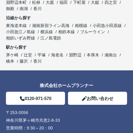
淵野辺本町
松林
大庭
福田
下町屋
大鋸
四之宮
御殿
南湖
香川
沿線から探す
東海道本線
湘南新宿ライン高海
相模線
小田急小田原線
小田急江ノ島線
横浜線
相鉄本線
ブルーライン
相鉄いずみ野線
江ノ島電鉄
駅から探す
茅ケ崎
辻堂
平塚
海老名
淵野辺
本厚木
湘南台
橋本
藤沢
香川
株式会社ホームプランナー
0120-971-570
お問い合わせ
〒253-0056
神奈川県茅ヶ崎市共恵2-8-33
営業時間：
9:30～20：00