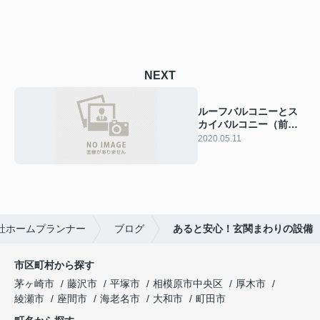
NEXT
ルーフバルコニーとス
カイバルコニー（前
編）
2020.05.11
社ホームプランナー
ブログ
あると安心！玄関まわりの設備
市区町村から探す
茅ヶ崎市
藤沢市
平塚市
相模原市中央区
厚木市
綾瀬市
座間市
海老名市
大和市
町田市