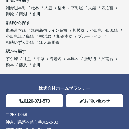
町名から探す
淵野辺本町
松林
大庭
福田
下町屋
大鋸
四之宮
御殿
南湖
香川
沿線から探す
東海道本線
湘南新宿ライン高海
相模線
小田急小田原線
小田急江ノ島線
横浜線
相鉄本線
ブルーライン
相鉄いずみ野線
江ノ島電鉄
駅から探す
茅ケ崎
辻堂
平塚
海老名
本厚木
淵野辺
湘南台
橋本
藤沢
香川
株式会社ホームプランナー
0120-971-570
お問い合わせ
〒253-0056
神奈川県茅ヶ崎市共恵2-8-33