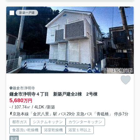
新築一戸建
鎌倉市浄明寺
鎌倉市浄明寺４丁目 新築戸建全2棟 2号棟
5,680
万円
- / 107.74㎡ / 4LDK /新築
京急本線「金沢八景」駅 バス29分 京急バス「青砥橋」 停歩7分
都市ガス
システムキッチン
カウンターキッチン
食器洗い乾燥機
浴室乾燥機
浴室１坪以上
新築