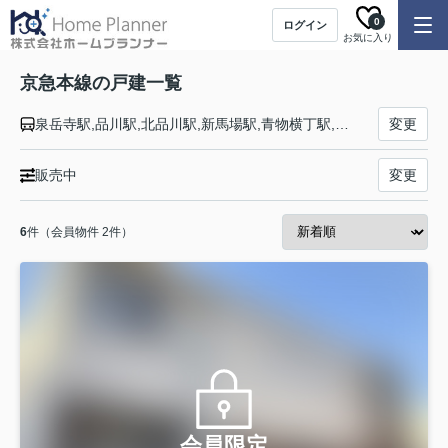
0
ログイン
お気に入り
京急本線の戸建一覧
泉岳寺駅,品川駅,北品川駅,新馬場駅,青物横丁駅,鮫洲駅,立会川駅,大森海岸駅,平和島駅,大森町駅,梅屋敷駅,京急蒲田駅,雑色駅,六郷土手駅,京急川崎駅,八丁畷駅,鶴見市場駅,京急鶴見駅,花月総持寺駅,生麦駅,京急新子安駅,子安駅,神奈川新町駅,京急東神奈川駅,神奈川駅,横浜駅,戸部駅,日ノ出町駅,黄金町駅,南太田駅,井土ヶ谷駅,弘明寺駅,上大岡駅,屏風浦駅,杉田駅,京急富岡駅,能見台駅,金沢文庫駅,金沢八景駅,追浜駅,京急田浦駅,安針塚駅,逸見駅,汐入駅,横須賀中央駅,県立大学駅,堀ノ内駅,京急大津駅,馬堀海岸駅,浦賀駅
変更
販売中
変更
6
件（会員物件 2件）
会員限定