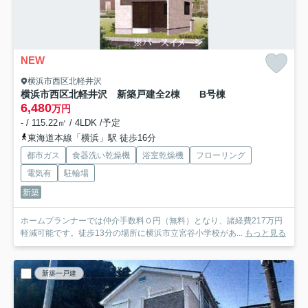
NEW
横浜市西区北軽井沢
横浜市西区北軽井沢 新築戸建全2棟
B号棟
6,480
万円
- / 115.22㎡ / 4LDK /予定
東海道本線「横浜」駅 徒歩16分
都市ガス
食器洗い乾燥機
浴室乾燥機
フローリング
電気有
駐輪場
新築
ホームプランナーでは仲介手数料０円（無料）となり、諸経費217万円
軽減可能です。徒歩13分の場所に横浜市立宮谷小学校があ...
もっと見る
新築一戸建