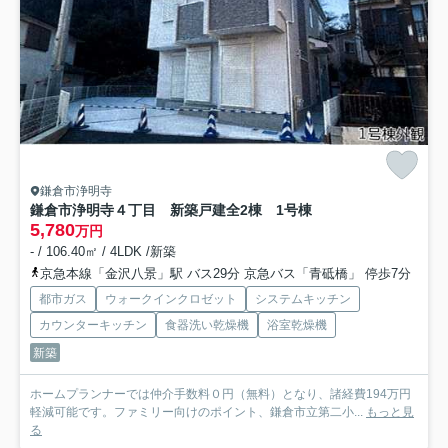
鎌倉市浄明寺
鎌倉市浄明寺４丁目 新築戸建全2棟 1号棟
5,780
万円
- / 106.40㎡ / 4LDK /新築
京急本線「金沢八景」駅 バス29分 京急バス「青砥橋」 停歩7分
都市ガス
ウォークインクロゼット
システムキッチン
カウンターキッチン
食器洗い乾燥機
浴室乾燥機
新築
ホームプランナーでは仲介手数料０円（無料）となり、諸経費194万円
軽減可能です。ファミリー向けのポイント、鎌倉市立第二小...
もっと見
る