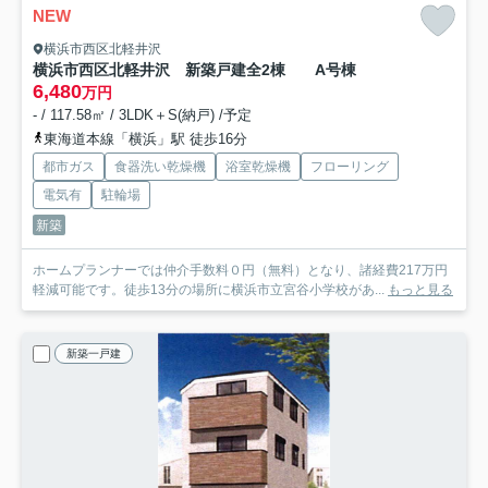
NEW
横浜市西区北軽井沢
横浜市西区北軽井沢 新築戸建全2棟
A号棟
6,480
万円
- / 117.58㎡ / 3LDK＋S(納戸) /予定
東海道本線「横浜」駅 徒歩16分
都市ガス
食器洗い乾燥機
浴室乾燥機
フローリング
電気有
駐輪場
新築
ホームプランナーでは仲介手数料０円（無料）となり、諸経費217万円
軽減可能です。徒歩13分の場所に横浜市立宮谷小学校があ...
もっと見る
新築一戸建