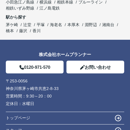
小田急江ノ島線
横浜線
相鉄本線
ブルーライン
相鉄いずみ野線
江ノ島電鉄
駅から探す
茅ケ崎
辻堂
平塚
海老名
本厚木
淵野辺
湘南台
橋本
藤沢
香川
株式会社ホームプランナー
0120-971-570
お問い合わせ
〒253-0056
神奈川県茅ヶ崎市共恵2-8-33
営業時間：
9:30～20：00
定休日：
水曜日
トップページ