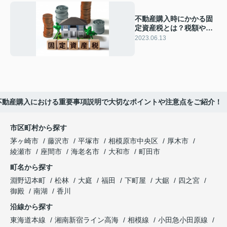
不動産購入時にかかる固
定資産税とは？税額や支
払い時期を解説！
2023.06.13
不動産購入における重要事項説明で大切なポイントや注意点をご紹介！
市区町村から探す
茅ヶ崎市
藤沢市
平塚市
相模原市中央区
厚木市
綾瀬市
座間市
海老名市
大和市
町田市
町名から探す
淵野辺本町
松林
大庭
福田
下町屋
大鋸
四之宮
御殿
南湖
香川
沿線から探す
東海道本線
湘南新宿ライン高海
相模線
小田急小田原線