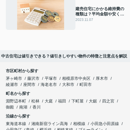
建売住宅にかかる維持費の
種類は？平均金額や安く抑
える方法も解説！
2023.11.07
中古住宅は値引きできる？値引きしやすい物件の特徴と注意点を解説
市区町村から探す
茅ヶ崎市
藤沢市
平塚市
相模原市中央区
厚木市
綾瀬市
座間市
海老名市
大和市
町田市
町名から探す
淵野辺本町
松林
大庭
福田
下町屋
大鋸
四之宮
御殿
南湖
香川
沿線から探す
東海道本線
湘南新宿ライン高海
相模線
小田急小田原線
小田急江ノ島線
横浜線
相鉄本線
ブルーライン