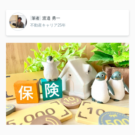
渡邉 勇一
筆者
不動産キャリア25年