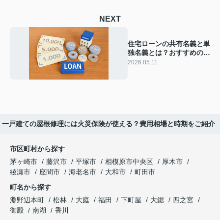
NEXT
住宅ローンの共有名義と単
独名義とは？おすすめの事
例をそれぞれ解説
2026.05.11
一戸建ての屋根修理には火災保険が使える？費用相場と時期をご紹介
市区町村から探す
茅ヶ崎市
藤沢市
平塚市
相模原市中央区
厚木市
綾瀬市
座間市
海老名市
大和市
町田市
町名から探す
淵野辺本町
松林
大庭
福田
下町屋
大鋸
四之宮
御殿
南湖
香川