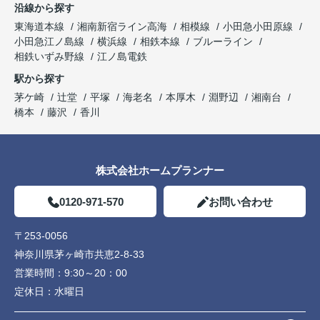
沿線から探す
東海道本線
湘南新宿ライン高海
相模線
小田急小田原線
小田急江ノ島線
横浜線
相鉄本線
ブルーライン
相鉄いずみ野線
江ノ島電鉄
駅から探す
茅ケ崎
辻堂
平塚
海老名
本厚木
淵野辺
湘南台
橋本
藤沢
香川
株式会社ホームプランナー
0120-971-570
お問い合わせ
〒253-0056
神奈川県茅ヶ崎市共恵2-8-33
営業時間：
9:30～20：00
定休日：
水曜日