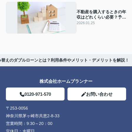
不動産を購入するときの年
収はどれくらい必要？予算
や計算方法を解説
2026.01.25
み替えのダブルローンとは？利用条件やメリット・デメリットを解説！
株式会社ホームプランナー
0120-971-570
お問い合わせ
〒253-0056
神奈川県茅ヶ崎市共恵2-8-33
営業時間：
9:30～20：00
定休日：
水曜日