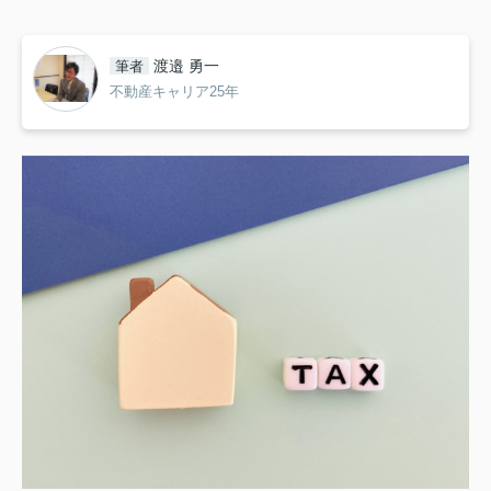
渡邉 勇一
筆者
不動産キャリア25年