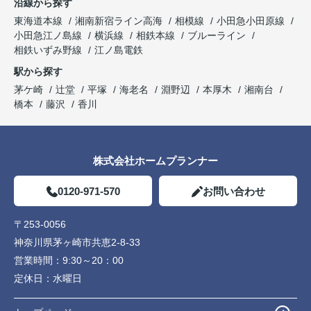
沿線から探す
東海道本線
湘南新宿ライン高海
相模線
小田急小田原線
小田急江ノ島線
横浜線
相鉄本線
ブルーライン
相鉄いずみ野線
江ノ島電鉄
駅から探す
茅ケ崎
辻堂
平塚
海老名
淵野辺
本厚木
湘南台
橋本
藤沢
香川
株式会社ホームプランナー
0120-971-570
お問い合わせ
〒253-0056
神奈川県茅ヶ崎市共恵2-8-33
営業時間：
9:30～20：00
定休日：
水曜日