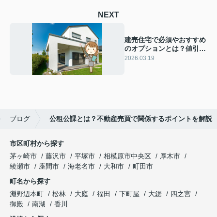
NEXT
建売住宅で必須やおすすめ
のオプションとは？値引き
交渉についてご紹介
2026.03.19
ブログ
公租公課とは？不動産売買で関係するポイントを解説
市区町村から探す
茅ヶ崎市
藤沢市
平塚市
相模原市中央区
厚木市
綾瀬市
座間市
海老名市
大和市
町田市
町名から探す
淵野辺本町
松林
大庭
福田
下町屋
大鋸
四之宮
御殿
南湖
香川