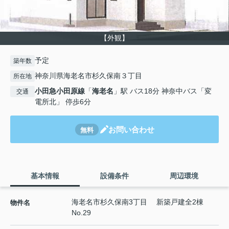
【外観】
予定
築年数
神奈川県海老名市杉久保南３丁目
所在地
小田急小田原線
「
海老名
」駅 バス18分 神奈中バス「変
交通
電所北」 停歩6分
お問い合わせ
無料
基本情報
設備条件
周辺環境
海老名市杉久保南3丁目 新築戸建全2棟
物件名
No.29