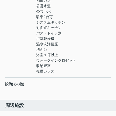
都市ガス
公営水道
公共下水
駐車2台可
システムキッチン
対面式キッチン
バス・トイレ別
浴室乾燥機
温水洗浄便座
洗面台
浴室１坪以上
ウォークインクロゼット
収納豊富
複層ガラス
-
設備(その他)
周辺施設