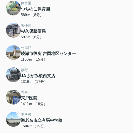
保育園
つちのこ保育園
589ｍ（8分）
郵便局
杉久保郵便局
597ｍ（8分）
公民館
綾瀬市役所 吉岡地区センター
1156ｍ（15分）
銀行
JAさがみ綾西支店
1316ｍ（17分）
内科
宍戸医院
1411ｍ（18分）
中学校
海老名市立有馬中学校
1506ｍ（19分）