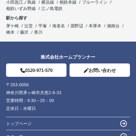
小田急江ノ島線
横浜線
相鉄本線
ブルーライン
相鉄いずみ野線
江ノ島電鉄
駅から探す
茅ケ崎
辻堂
平塚
海老名
淵野辺
本厚木
湘南台
橋本
藤沢
香川
株式会社ホームプランナー
0120-971-570
お問い合わせ
〒253-0056
神奈川県茅ヶ崎市共恵2-8-33
営業時間：
9:30～20：00
定休日：
水曜日
トップページ