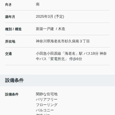
南
向き
2025年3月 (予定)
築年月
新築一戸建 / 木造
種別 / 構造
神奈川県
海老名市
杉久保南
３丁目
所在地
小田急小田原線
「
海老名
」駅 バス18分 神奈
交通
中バス「変電所北」 停歩6分
設備条件
閑静な住宅地
設備条件
バリアフリー
フローリング
バルコニー