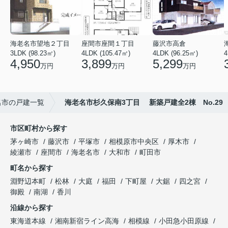
海老名市望地２丁目
座間市座間１丁目
藤沢市高倉
3LDK (98.23㎡)
4LDK (105.47㎡)
4LDK (96.25㎡)
4
4,950
3,899
5,299
万円
万円
万円
名市の戸建一覧
海老名市杉久保南3丁目 新築戸建全2棟 No.29
市区町村から探す
茅ヶ崎市
藤沢市
平塚市
相模原市中央区
厚木市
綾瀬市
座間市
海老名市
大和市
町田市
町名から探す
淵野辺本町
松林
大庭
福田
下町屋
大鋸
四之宮
御殿
南湖
香川
沿線から探す
東海道本線
湘南新宿ライン高海
相模線
小田急小田原線