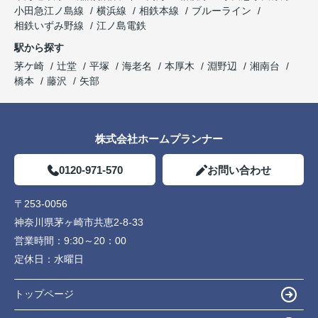
小田急江ノ島線
横浜線
相鉄本線
ブルーライン
相鉄いずみ野線
江ノ島電鉄
駅から探す
茅ケ崎
辻堂
平塚
海老名
本厚木
淵野辺
湘南台
橋本
藤沢
矢部
株式会社ホームプランナー
0120-971-570
お問い合わせ
〒253-0056
神奈川県茅ヶ崎市共恵2-8-33
営業時間：
9:30～20：00
定休日：
水曜日
トップページ