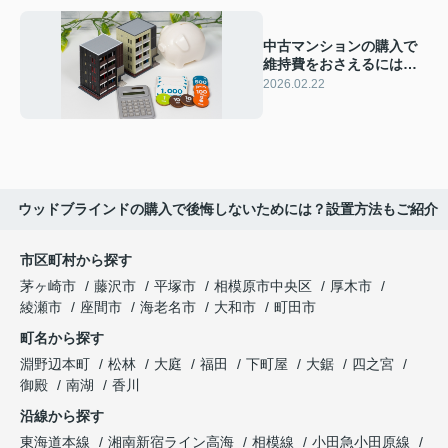
中古マンションの購入で
維持費をおさえるには？
種類や注意点を解説
2026.02.22
ウッドブラインドの購入で後悔しないためには？設置方法もご紹介
市区町村から探す
茅ヶ崎市
藤沢市
平塚市
相模原市中央区
厚木市
綾瀬市
座間市
海老名市
大和市
町田市
町名から探す
淵野辺本町
松林
大庭
福田
下町屋
大鋸
四之宮
御殿
南湖
香川
沿線から探す
東海道本線
湘南新宿ライン高海
相模線
小田急小田原線