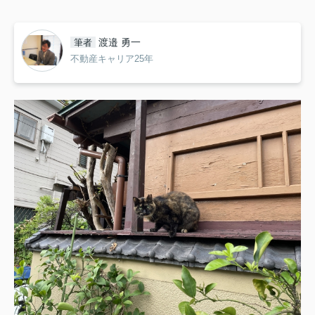
渡邉 勇一
筆者
不動産キャリア25年