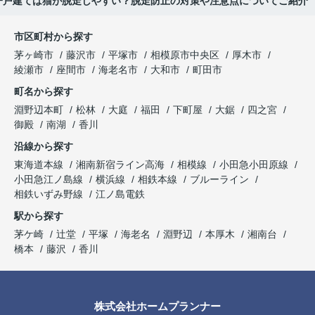
一戸建ては猫が脱走しやすい？脱走防止の対策や注意点についてご紹介
市区町村から探す
茅ヶ崎市
藤沢市
平塚市
相模原市中央区
厚木市
綾瀬市
座間市
海老名市
大和市
町田市
町名から探す
淵野辺本町
松林
大庭
福田
下町屋
大鋸
四之宮
御殿
南湖
香川
沿線から探す
東海道本線
湘南新宿ライン高海
相模線
小田急小田原線
小田急江ノ島線
横浜線
相鉄本線
ブルーライン
相鉄いずみ野線
江ノ島電鉄
駅から探す
茅ケ崎
辻堂
平塚
海老名
淵野辺
本厚木
湘南台
橋本
藤沢
香川
株式会社ホームプランナー