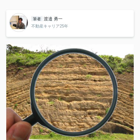
渡邉 勇一
筆者
不動産キャリア25年