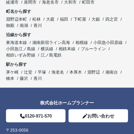
綾瀬市
座間市
海老名市
大和市
町田市
町名から探す
淵野辺本町
松林
大庭
福田
下町屋
大鋸
四之宮
御殿
南湖
香川
沿線から探す
東海道本線
湘南新宿ライン高海
相模線
小田急小田原線
小田急江ノ島線
横浜線
相鉄本線
ブルーライン
相鉄いずみ野線
江ノ島電鉄
駅から探す
茅ケ崎
辻堂
平塚
海老名
本厚木
淵野辺
湘南台
橋本
藤沢
香川
株式会社ホームプランナー
0120-971-570
お問い合わせ
〒253-0056