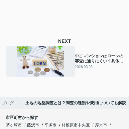
NEXT
中古マンションはローンの
審査に通りにくい？具体的
な特徴をご紹介！
2026.03.03
ブログ
土地の地盤調査とは？調査の種類や費用についても解説
市区町村から探す
茅ヶ崎市
藤沢市
平塚市
相模原市中央区
厚木市