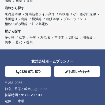
御殿
南湖
香川
沿線から探す
東海道本線
湘南新宿ライン高海
相模線
小田急小田原線
小田急江ノ島線
横浜線
相鉄本線
ブルーライン
相鉄いずみ野線
江ノ島電鉄
駅から探す
茅ケ崎
辻堂
平塚
海老名
本厚木
淵野辺
湘南台
橋本
藤沢
香川
株式会社ホームプランナー
0120-971-570
お問い合わせ
〒253-0056
神奈川県茅ヶ崎市共恵2-8-33
営業時間：
9:30～20：00
定休日：
水曜日