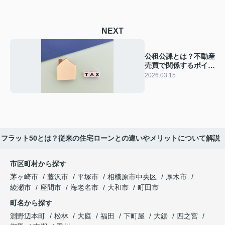
NEXT
公租公課とは？不動産
売買で関係するポイン
トを解説
2026.03.15
フラット50とは？従来の住宅ローンとの違いやメリットについて解説
市区町村から探す
茅ヶ崎市
藤沢市
平塚市
相模原市中央区
厚木市
綾瀬市
座間市
海老名市
大和市
町田市
町名から探す
淵野辺本町
松林
大庭
福田
下町屋
大鋸
四之宮