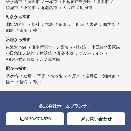
茅ヶ崎市
藤沢市
平塚市
相模原市中央区
厚木市
綾瀬市
座間市
海老名市
大和市
町田市
町名から探す
淵野辺本町
松林
大庭
福田
下町屋
大鋸
四之宮
御殿
南湖
香川
沿線から探す
東海道本線
湘南新宿ライン高海
相模線
小田急小田原線
小田急江ノ島線
横浜線
相鉄本線
ブルーライン
相鉄いずみ野線
江ノ島電鉄
駅から探す
茅ケ崎
辻堂
平塚
海老名
本厚木
淵野辺
湘南台
橋本
藤沢
香川
株式会社ホームプランナー
0120-971-570
お問い合わせ